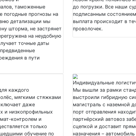
налов, таможенные
до погрузки. Все наши с
е погодные прогнозы на
подписанным состоянием 
овню детализации мы
выплата происходит в те
ону шторма, не застрянет
проволочек.
перегружена на неудобную
олучает точные даты
епредвиденные
вреждения в пути
Индивидуальные логисти
для каждого
Мы вышли за рамки станд
колёс, мягкими стяжками
выстроили гибридную си
сключает даже
магистраль с наземной д
х и низкопрофильных
порт отправления находит
имат-контролем и
партнёрский автовоз заб
ществляется только
сцепкой и доставит прямо
шедшими обучение по
назначения – автомобиль