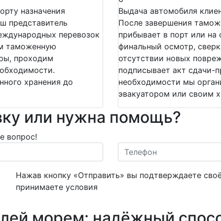
орту назначения
Выдача автомобиля клие
аш представитель
После завершения таможе
международных перевозок
прибывает в порт или на
ем таможенную
финальный осмотр, сверк
ры, проходим
отсутствии новых повреж
еобходимости.
подписывает акт сдачи-п
нного хранения до
необходимости мы орган
эвакуатором или своим х
явку или нужна помощь?
е вопрос!
Нажав кнопку «Отправить» вы подтверждаете своё
принимаете условия
Пользовательского соглашени
лей морем: надёжный спосо