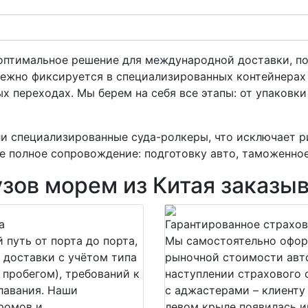
оптимальное решение для международной доставки, 
дежно фиксируется в специализированных контейнерах 
х переходах. Мы берем на себя все этапы: от упаковк
и специализированные суда-ролкеры, что исключает р
е полное сопровождение: подготовку авто, таможенное
зов морем из Китая заказы
а
Гарантированное страхов
путь от порта до порта,
Мы самостоятельно офор
 доставки с учётом типа
рыночной стоимости авто
 пробегом), требований к
наступлении страхового 
лавания. Наши
с аджастерами – клиенту 
ромов и
левом крыле появилась и