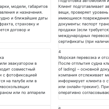
Подготовка автомобиля 
арки, модели, габаритов
Клиент подготавливает а
авления и назначения.
вещи, проверяет уровень 
судно и ближайшие даты
имеющиеся повреждения.
фрахта, страховку и
документы: паспорт тран
ается договор и
продажи (если требуется)
международных перевозок
сертификаты (при наличи
4
ка
Морская перевозка и от
или эвакуатором в
После отплытия судна кли
водит совместный
of lading) – основной док
чи с фотофиксацией
компания отслеживает ме
ся на палубе или в
информирует клиента о с
тивоскользящих
или онлайн-трекинг). Пр
раном или по аппарели
оперативно согласовываю
6