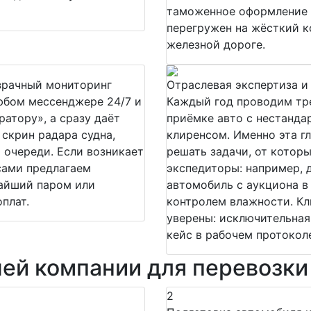
таможенное оформление «
перегружен на жёсткий к
железной дороге.
зрачный мониторинг
Отраслевая экспертиза и
юбом мессенджере 24/7 и
Каждый год проводим тре
атору», а сразу даёт
приёмке авто с нестанд
 скрин радара судна,
клиренсом. Именно эта г
 очереди. Если возникает
решать задачи, от котор
сами предлагаем
экспедиторы: например, 
жайший паром или
автомобиль с аукциона в
плат.
контролем влажности. Кл
уверены: исключительная
кейс в рабочем протокол
ей компании для перевозк
2